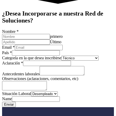
¿Desea Incorporarse a nuestra Red de
Soluciones?
Nombre
*
primero
Último
Email
*
País
*
Categoría en la que desea inscribirse
Aclaración
*
Antecedentes laborales
Observaciones (aclaraciones, comentarios, etc)
Situación Laboral
Name
Enviar